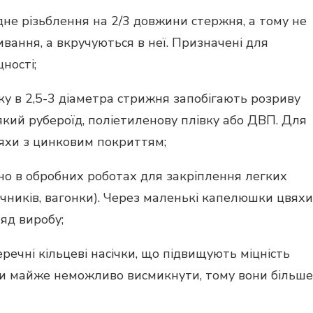
дне різьблення на 2/3 довжини стержня, а тому не
вання, а вкручуються в неї. Призначені для
ності;
у в 2,5-3 діаметра стрижня запобігають розриву
який рубероїд, поліетиленову плівку або ДВП. Для
вяхи з цинковим покриттям;
но в обробних роботах для закріплення легких
личників, вагонки). Через маленькі капелюшки цвяхи
яд виробу;
речні кільцеві насічки, що підвищують міцність
яхи майже неможливо висмикнути, тому вони більше