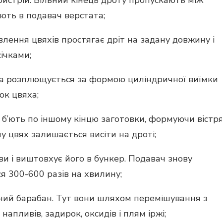
ть в подавач верстата;
лення цвяхів простягає дріт на задану довжину і
ічками;
яка розплющується за формою циліндричної виїмки
ок цвяха;
б’ють по іншому кінцю заготовки, формуючи вістря
у цвях залишається висіти на дроті;
ви і виштовхує його в бункер. Подавач знову
я 300-600 разів на хвилину;
ьний барабан. Тут вони шляхом перемішування з
апливів, задирок, оксидів і плям іржі;