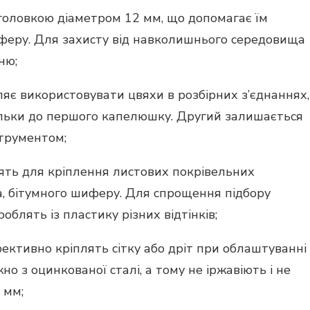
оловкою діаметром 12 мм, що допомагає їм
феру. Для захисту від навколишнього середовища
ню;
яє використовувати цвяхи в розбірних з’єднаннях,
тільки до першого капелюшку. Другий залишається
струментом;
ть для кріплення листових покрівельних
на, бітумного шиферу. Для спрощення підбору
облять із пластику різних відтінків;
ективно кріплять сітку або дріт при облаштуванні
 з оцинкованої сталі, а тому не іржавіють і не
 мм;