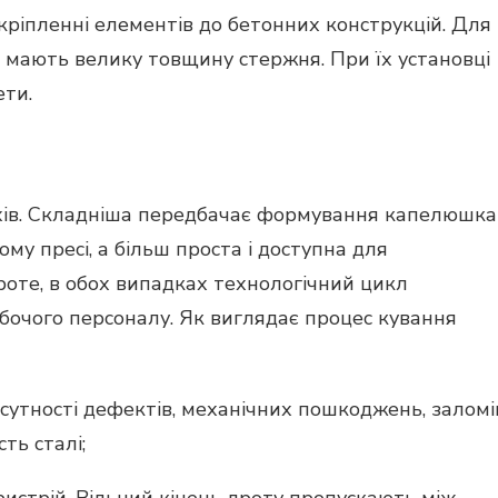
ріпленні елементів до бетонних конструкцій. Для
 мають велику товщину стержня. При їх установці
ети.
вяхів. Складніша передбачає формування капелюшка
му пресі, а більш проста і доступна для
Проте, в обох випадках технологічний цикл
бочого персоналу. Як виглядає процес кування
утності дефектів, механічних пошкоджень, заломі
ть сталі;
истрій. Вільний кінець дроту пропускають між