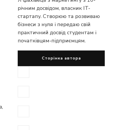
Я фахівець з маркетингу з 10-
річним досвідом, власник IT-
стартапу. Створюю та розвиваю
бізнеси з нуля і передаю свій
практичний досвід студентам і
початківцям-підприємцям.
Сторінка автора
в,