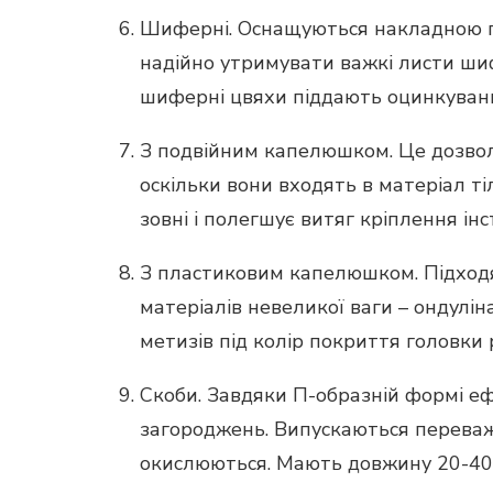
Шиферні. Оснащуються накладною г
надійно утримувати важкі листи ши
шиферні цвяхи піддають оцинкуван
З подвійним капелюшком. Це дозвол
оскільки вони входять в матеріал 
зовні і полегшує витяг кріплення ін
З пластиковим капелюшком. Підходя
матеріалів невеликої ваги – ондулі
метизів під колір покриття головки р
Скоби. Завдяки П-образній формі еф
загороджень. Випускаються переважно
окислюються. Мають довжину 20-40