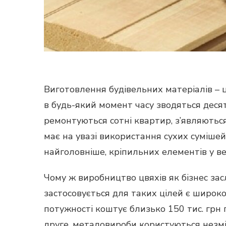
Виготовлення будівельних матеріалів – ц
в будь-який момент часу зводяться деся
ремонтуються сотні квартир, з’являються 
має на увазі використання сухих сумішей
найголовніше, кріпильних елементів у в
Чому ж виробництво цвяхів як бізнес за
застосовується для таких цілей є широк
потужності коштує близько 150 тис. грн г
друге, металовироби користуються незмі