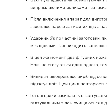
випрямляючими роликами і затискаю
Після включення апарат для виготов
захоплює парою затискних щік з нас
Ударник б’є по частині заготовки, 
між щоками. Так виходить капелюш
В цей же момент два фігурних ножа 
Ножі не стосуються один одного, том
Викидач відокремлює виріб від осно
підтягує дріт. Цей цикл повторюєтьс
Готові цвяхи засипають в галтувал
галтувальним тілом очищаються від н