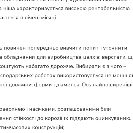
на ніша характеризується високою рентабельністю,
ються в лічені місяці.
ць повинен попередньо вивчити попит і уточнити
на обладнання для виробництва цвяхів: верстати, щ
коштують набагато дорожче. Вибирати є з чого –
господарських роботах використовується не менш я
зної довжини, форми і діаметра. Ось найпоширеніші
поверхнею і насічками, розташованими біля
ня стійкості до корозії їх піддають оцинкуванню.
тимчасових конструкцій;