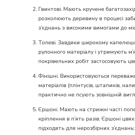
Гвинтові. Мають кручене багатозахі
розколюють деревину в процесі заби
з’єднань з високими вимогами до міц
Толеві. Завдяки широкому капелюшк
рулонного матеріалу і утримують м’
покрівельних робіт застосовують ц
Фінішні. Використовуються переваж
матеріалів (плінтусів, штапиків, на
практично не псують зовнішній вигл
Єршоні. Мають на стрижні часті попе
кріплення в п’ять разів. Єршоні цв
підходять для нерозбірних з’єднань;