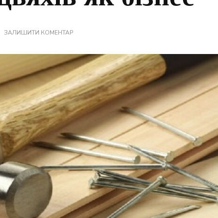
ДО
ЗАЛИШИТИ КОМЕНТАР
ВИРОБНИЦТВО
ЦВЯХІВ
ЯК
БІЗНЕС