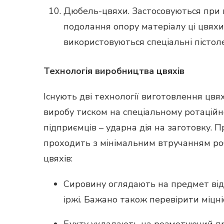
Дюбель-цвяхи. Застосовуються при к
подолання опору матеріалу ці цвяхи
використовуються спеціальні пістол
Технологія виробництва цвяхів
Існують дві технології виготовлення ц
виробу тиском на спеціальному ротаційно
підприємців – ударна дія на заготовку. 
проходить з мінімальним втручанням ро
цвяхів:
Сировину оглядають на предмет відс
іржі. Бажано також перевірити міцніс
Бухту укладають на розмотуючий пр