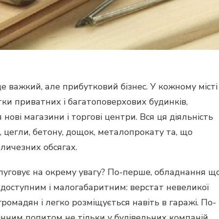
е важкий, але прибутковий бізнес. У кожному місті
тки приватних і багатоповерхових будинків,
нові магазини і торгові центри. Вся ця діяльність
, цегли, бетону, дощок, металопрокату та, що
еличезних обсягах.
слуговує на окрему увагу? По-перше, обладнання щ
одоступним і малогабаритним: верстат невеликої
ромадян і легко розміщується навіть в гаражі. По-
нним попитом не тільки у будівельних компаній,