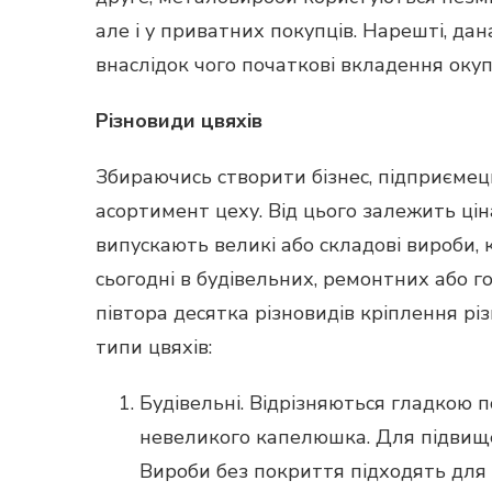
але і у приватних покупців. Нарешті, да
внаслідок чого початкові вкладення окупа
Різновиди цвяхів
Збираючись створити бізнес, підприєме
асортимент цеху. Від цього залежить ці
випускають великі або складові вироби, 
сьогодні в будівельних, ремонтних або 
півтора десятка різновидів кріплення рі
типи цвяхів:
Будівельні. Відрізняються гладкою 
невеликого капелюшка. Для підвищен
Вироби без покриття підходять для 