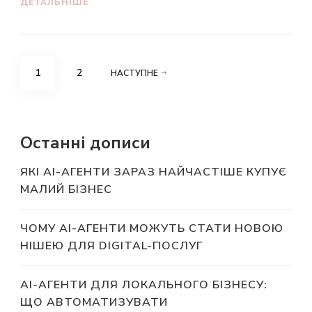
ДЕТАЛЬНІШЕ
Пагінація
СТОРІНКУ
СТОРІНКУ
1
2
НАСТУПНЕ
записів
Останні дописи
ЯКІ AI-АГЕНТИ ЗАРАЗ НАЙЧАСТІШЕ КУПУЄ
МАЛИЙ БІЗНЕС
ЧОМУ AI-АГЕНТИ МОЖУТЬ СТАТИ НОВОЮ
НІШЕЮ ДЛЯ DIGITAL-ПОСЛУГ
AI-АГЕНТИ ДЛЯ ЛОКАЛЬНОГО БІЗНЕСУ:
ЩО АВТОМАТИЗУВАТИ