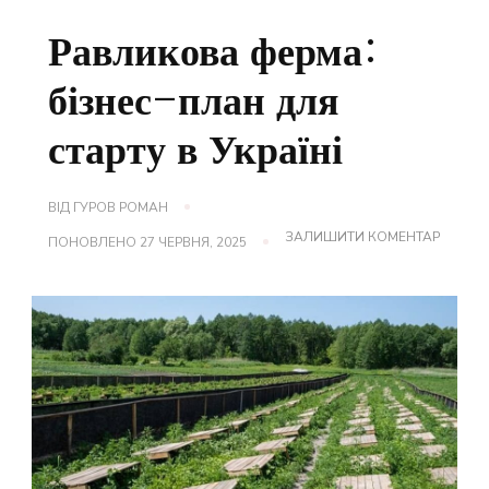
Равликова ферма:
бізнес-план для
старту в Україні
ВІД
ГУРОВ РОМАН
ДО
ЗАЛИШИТИ КОМЕНТАР
ПОНОВЛЕНО
27 ЧЕРВНЯ, 2025
РАВЛИ
ФЕРМА
БІЗНЕС
ПЛАН
ДЛЯ
СТАРТУ
В
УКРАЇНІ