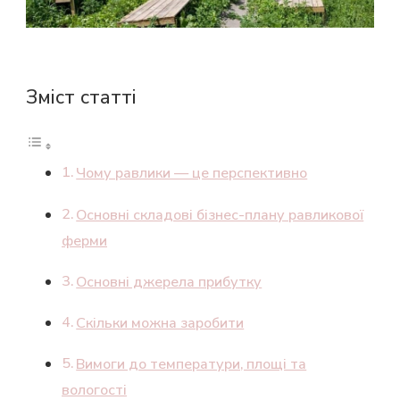
Зміст статті
Чому равлики — це перспективно
Основні складові бізнес-плану равликової
ферми
Основні джерела прибутку
Скільки можна заробити
Вимоги до температури, площі та
вологості