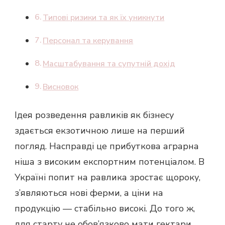
Типові ризики та як їх уникнути
Персонал та керування
Масштабування та супутній дохід
Висновок
Ідея розведення равликів як бізнесу
здається екзотичною лише на перший
погляд. Насправді це прибуткова аграрна
ніша з високим експортним потенціалом. В
Україні попит на равлика зростає щороку,
з’являються нові ферми, а ціни на
продукцію — стабільно високі. До того ж,
для старту не обов’язково мати гектари