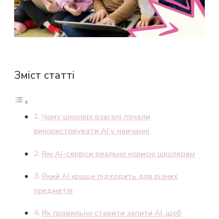
Зміст статті
Чому школярі взагалі почали
використовувати AI у навчанні
Які AI-сервіси реально корисні школярам
Який AI краще підходить для різних
предметів
Як правильно ставити запити AI, щоб