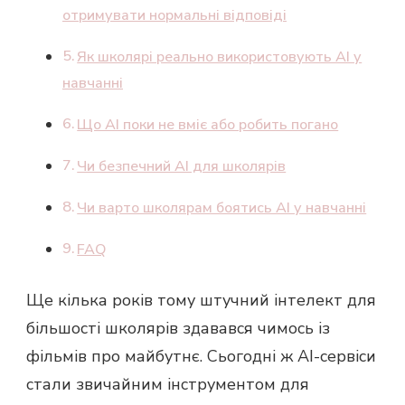
отримувати нормальні відповіді
Як школярі реально використовують AI у
навчанні
Що AI поки не вміє або робить погано
Чи безпечний AI для школярів
Чи варто школярам боятись AI у навчанні
FAQ
Ще кілька років тому штучний інтелект для
більшості школярів здавався чимось із
фільмів про майбутнє. Сьогодні ж AI-сервіси
стали звичайним інструментом для