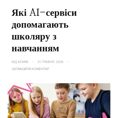
Які AI-сервіси
допомагають
школяру з
навчанням
ВІД
ADMIN
21 ТРАВНЯ, 2026
ДО
ЗАЛИШИТИ КОМЕНТАР
ЯКІ
AI-
СЕРВІСИ
ДОПОМАГАЮТЬ
ШКОЛЯРУ
З
НАВЧАННЯМ