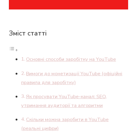
Зміст статті
Основні способи заробітку на YouTube
Вимоги до монетизації YouTube (офіційні
правила для заробітку)
Як просувати YouTube-канал: SEO,
утримання аудиторії та алгоритми
Скільки можна заробити в YouTube
(реальні цифри)