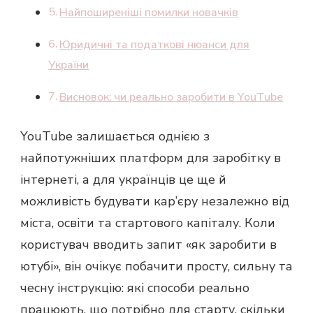
Найпоширеніші помилки новачків
Юридичні та податкові нюанси для
України
Висновок: чи реально заробити в YouTube
YouTube залишається однією з
найпотужніших платформ для заробітку в
інтернеті, а для українців це ще й
можливість будувати кар’єру незалежно від
міста, освіти та стартового капіталу. Коли
користувач вводить запит «як заробити в
ютубі», він очікує побачити просту, сильну та
чесну інструкцію: які способи реально
працюють, що потрібно для старту, скільки