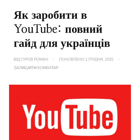
Як заробити в
YouTube: повний
гайд для українців
ВІД
ГУРОВ РОМАН
ПОНОВЛЕНО
1 ГРУДНЯ, 2025
ДО
ЗАЛИШИТИ КОМЕНТАР
ЯК
ЗАРОБИТИ
В
YOUTUBE:
ПОВНИЙ
ГАЙД
ДЛЯ
УКРАЇНЦІВ