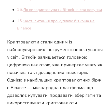
Як використовувати біткоін після покупки
Часті питання про купівлю біткоіна на
Binance
Криптовалюти стали одним із
найпопулярніших інструментів інвестування
у світі. Біткоїн залишається головною
цифровою валютою, яка привертає увагу як
новачків, так і досвідчених інвесторів.
Однією з найбільших криптовалютних бірж
є Binance — міжнародна платформа, що
дозволяє купувати, продавати, зберігати та
використовувати криптовалюти.