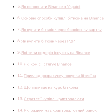
Як поповнити Binance в Україні
Основні способи купівлі біткоіна на Binance
Як купити біткоін через банківську картку
Як купити біткоїн через P2P
Які типи ордерів існують на Binance
Які комісії стягує Binance
Приклад розрахунку покупки біткоїна
Що впливає на курс біткоїна
Стратегії купівлі криптовалюти
Які ризики має криптовалютний ринок