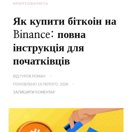
КРИПТОВАЛЮТА
Як купити біткоін на
Binance: повна
інструкція для
початківців
ВІД
ГУРОВ РОМАН
ПОНОВЛЕНО
10 ЛЮТОГО, 2026
ДО
ЗАЛИШИТИ КОМЕНТАР
ЯК
КУПИТИ
БІТКОІН
НА
BINANCE:
ПОВНА
ІНСТРУКЦІЯ
ДЛЯ