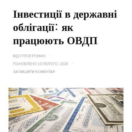
Інвестиції в державні
облігації: як
працюють ОВДП
ВІД
ГУРОВ РОМАН
ПОНОВЛЕНО
10 ЛЮТОГО, 2026
ДО
ЗАЛИШИТИ КОМЕНТАР
ІНВЕСТИЦІЇ
В
ДЕРЖАВНІ
ОБЛІГАЦІЇ:
ЯК
ПРАЦЮЮТЬ
ОВДП