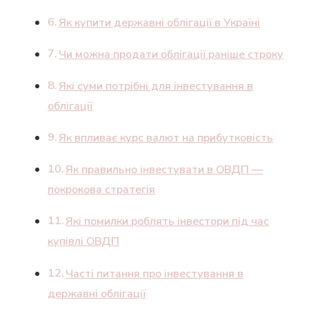
Як купити державні облігації в Україні
Чи можна продати облігації раніше строку
Які суми потрібні для інвестування в
облігації
Як впливає курс валют на прибутковість
Як правильно інвестувати в ОВДП —
покрокова стратегія
Які помилки роблять інвестори під час
купівлі ОВДП
Часті питання про інвестування в
державні облігації