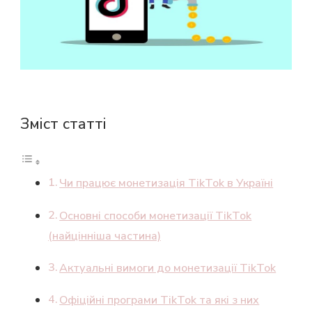
2026
РОЦІ
Зміст статті
Чи працює монетизація TikTok в Україні
Основні способи монетизації TikTok
(найцінніша частина)
Актуальні вимоги до монетизації TikTok
Офіційні програми TikTok та які з них