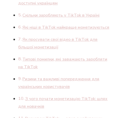
доступні українцям
Скільки заробляють у TikTok в Україні
Які ніші в TikTok найкраще монетизуються
Як просувати свої відео в TikTok для
більшої монетизації
Типові помилки, які заважають заробляти
на TikTok
Ризики та важливі попередження для
українських користувачів
З чого почати монетизацію TikTok: шлях
для новачків