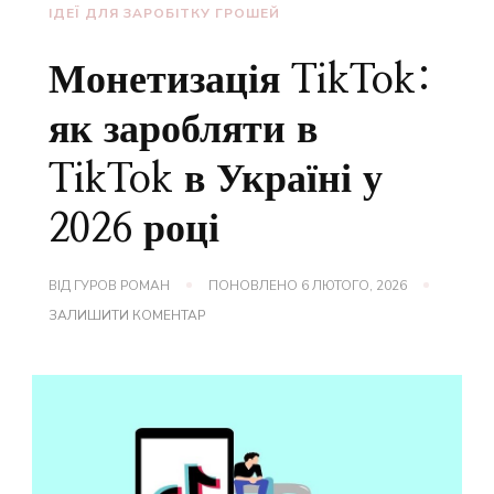
ІДЕЇ ДЛЯ ЗАРОБІТКУ ГРОШЕЙ
Монетизація TikTok:
як заробляти в
TikTok в Україні у
2026 році
ВІД
ГУРОВ РОМАН
ПОНОВЛЕНО
6 ЛЮТОГО, 2026
ДО
ЗАЛИШИТИ КОМЕНТАР
МОНЕТИЗАЦІЯ
TIKTOK:
ЯК
ЗАРОБЛЯТИ
В
TIKTOK
В
УКРАЇНІ
У